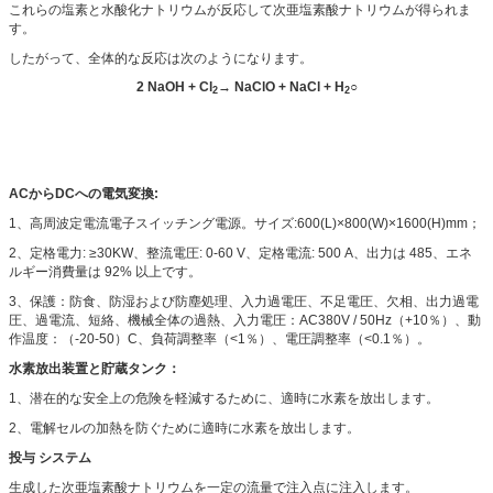
これらの塩素と水酸化ナトリウムが反応して次亜塩素酸ナトリウムが得られま
す。
したがって、全体的な反応は次のようになります。
2 NaOH + Cl
→ NaClO + NaCl + H
○
2
2
ACからDCへの電気変換:
1、高周波定電流電子スイッチング電源。サイズ:600(L)×800(W)×1600(H)mm；
2、定格電力: ≥30KW、整流電圧: 0-60 V、定格電流: 500 A、出力は 485、エネ
ルギー消費量は 92% 以上です。
3、保護：防食、防湿および防塵処理、入力過電圧、不足電圧、欠相、出力過電
圧、過電流、短絡、機械全体の過熱、入力電圧：AC380V / 50Hz（+10％）、動
作温度：（-20-50）C、負荷調整率（<1％）、電圧調整率（<0.1％）。
水素放出装置と貯蔵タンク：
1、潜在的な安全上の危険を軽減するために、適時に水素を放出します。
2、電解セルの加熱を防ぐために適時に水素を放出します。
投与
システム
生成した次亜塩素酸ナトリウムを一定の流量で注入点に注入します。