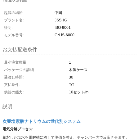
起源の場所:
中国
ブランド名:
JSSHG
証明:
ISO-9001
モデル番号:
CNJS-6000
お支払配送条件
最小注文数量:
1
パッケージの詳細:
木製ケース
受渡し時間:
30
支払条件:
T/T
供給の能力:
10セット/m
説明
次亜塩素酸ナトリウムの世代別システム
電気分解プロセス:
希釈した塩水を電解槽に移して準備を整え、チャンバー内で反応させます。