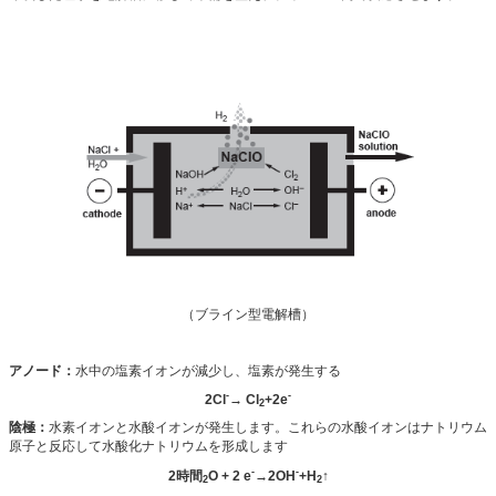
（ブライン型電解槽）
アノード：
水中の塩素イオンが減少し、塩素が発生する
-
-
2Cl
→ Cl
+2e
2
陰極：
水素イオンと水酸イオンが発生します。これらの水酸イオンはナトリウム
原子と反応して水酸化ナトリウムを形成します
-
-
2時間
O + 2 e
→2OH
+H
↑
2
2