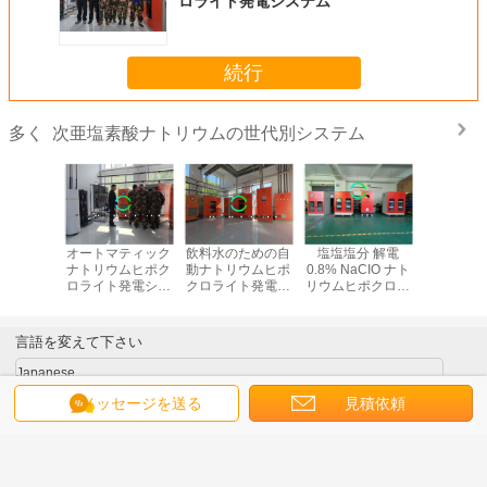
ロライト発電システム
続行
次亜塩素酸ナトリウムの世代別システム
多く
ための自
オートマティック
飲料水のための自
塩塩塩分 解電
排水処理
ウムヒポ
ナトリウムヒポク
動ナトリウムヒポ
0.8% NaCIO ナト
自動ナト
ト発電シ
ロライト発電シス
クロライト発電シ
リウムヒポクロラ
ポクロラ
テム
テム
ステム
イト 消毒 飲料水
シス
言語を変えて下さい
Japanese
メッセージを送る
見積依頼
ホーム
|
私達について
|
お問い合わせ
|
地図
|
Privacy Policy