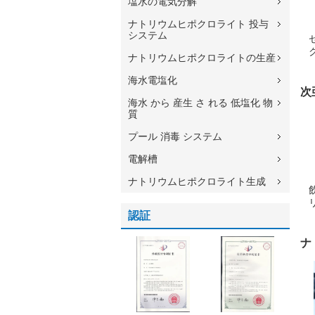
塩水の電気分解
ナトリウムヒポクロライト 投与
システム
ナトリウムヒポクロライトの生産
海水電塩化
次
海水 から 産生 さ れる 低塩化 物
質
プール 消毒 システム
電解槽
ナトリウムヒポクロライト生成
認証
ナ