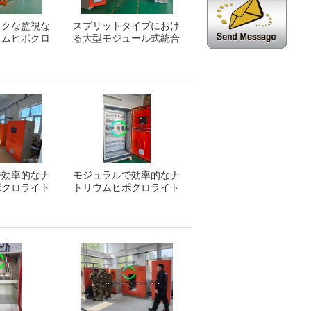
ックな監視な
スプリットタイプにおけ
ウムヒポクロ
る大型モジュール式統合
産プロセス
ナトリウムヒポクロライ
ト電解
で効率的なナ
モジュラルで効率的なナ
ポクロライト
トリウムヒポクロライト
飲料水
消毒飲料水 20kg / H