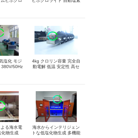
ウムヒポクロ
ヒポクロライト 自動塩素
の生産
発電機
電気塩化 モジ
4kg クロリン容量 完全自
80V/50Hz
動電解 低温 安定性 高セ
ワー
キュリティ
による海水電
海水からインテリジェン
塩化物生成
トな低塩化物生成 多機能