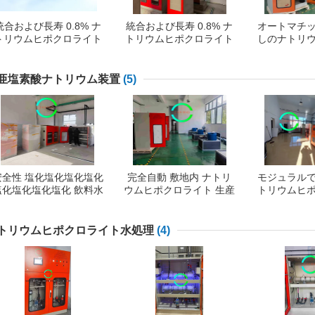
統合および長寿 0.8% ナ
統合および長寿 0.8% ナ
オートマチ
トリウムヒポクロライト
トリウムヒポクロライト
しのナトリ
生産電解
生産電解
ライト生
亜塩素酸ナトリウム装置
(5)
安全性 塩化塩化塩化塩化
完全自動 敷地内 ナトリ
モジュラル
塩化塩化塩化塩化 飲料水
ウムヒポクロライト 生産
トリウムヒ
施設内の生成システム
工場 オーダーメイド
消毒
トリウムヒポクロライト水処理
(4)