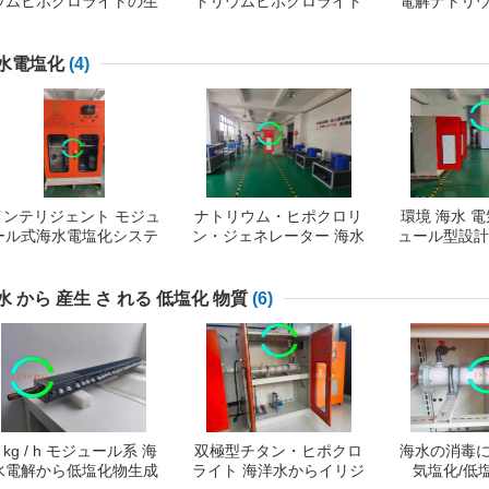
ウムヒポクロライトの生
トリウムヒポクロライト
電解ナトリ
産発電機システム
生産 海水電気塩化
ライト
水電塩化
(4)
インテリジェント モジュ
ナトリウム・ヒポクロリ
環境 海水 
ール式海水電塩化システ
ン・ジェネレーター 海水
ュール型設計 3
ム 塩化塩化塩化塩化塩化
電塩化 タイタン 長寿命
パ
塩化塩化塩化塩化塩化塩
化塩化塩化塩化塩化塩化
水 から 産生 さ れる 低塩化 物質
(6)
塩化塩化塩化塩化塩化塩
化塩化塩化塩化塩化塩化
塩化塩化塩化塩化塩化塩
化塩化塩化塩化塩化塩化
塩化塩化塩化塩化塩化塩
化塩化塩化塩化塩化塩化
塩化塩化
3 kg / h モジュール系 海
双極型チタン・ヒポクロ
海水の消毒
水電解から低塩化物生成
ライト 海洋水からイリジ
気塩化/低