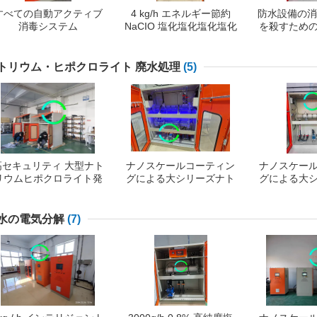
すべての自動アクティブ
4 kg/h エネルギー節約
防水設備の消
消毒システム
NaCIO 塩化塩化塩化塩化
を殺すため
塩化塩化塩化塩化塩化塩
成 2000
化塩化塩化塩化塩化塩化
塩化塩化塩化塩化塩化塩
トリウム・ヒポクロライト 廃水処理
(5)
化塩化塩化塩化塩化塩化
塩化塩化塩化塩化塩化塩
化塩化塩化塩化塩化塩化
塩化塩化塩化塩化塩化塩
化塩化塩化塩化水
高セキュリティ 大型ナト
ナノスケールコーティン
ナノスケー
リウムヒポクロライト発
グによる大シリーズナト
グによる大
電機 海水電気塩化
リウムヒポクロライト廃
リウムヒポ
水処理
水
水の電気分解
(7)