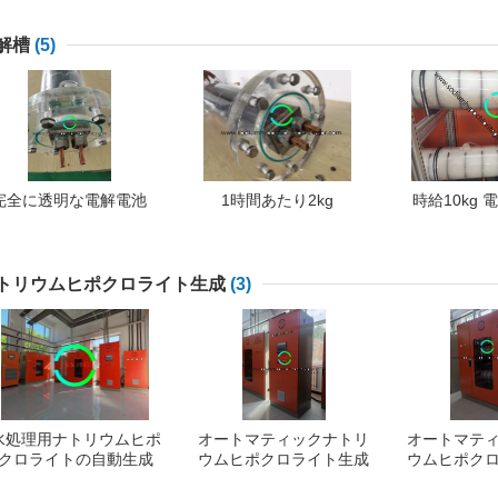
ウムコーティングで生成
解槽
(5)
完全に透明な電解電池
1時間あたり2kg
時給10kg
トリウムヒポクロライト生成
(3)
水処理用ナトリウムヒポ
オートマティックナトリ
オートマテ
クロライトの自動生成
ウムヒポクロライト生成
ウムヒポク