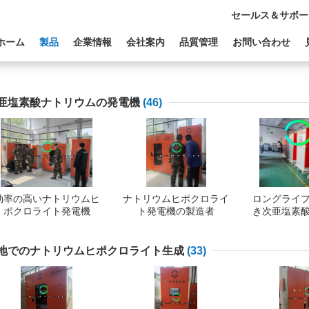
セールス＆サポー
ホーム
製品
企業情報
会社案内
品質管理
お問い合わせ
亜塩素酸ナトリウムの発電機
(46)
効率の高いナトリウムヒ
ナトリウムヒポクロライ
ロングライ
ポクロライト発電機
ト発電機の製造者
き次亜塩素
生
地でのナトリウムヒポクロライト生成
(33)