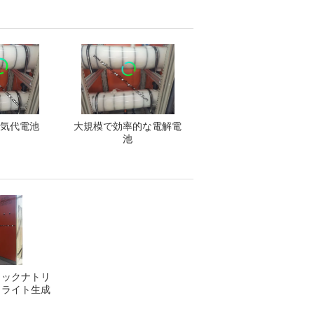
海水電解
 電気代電池
大規模で効率的な電解電
池
ィックナトリ
ロライト生成