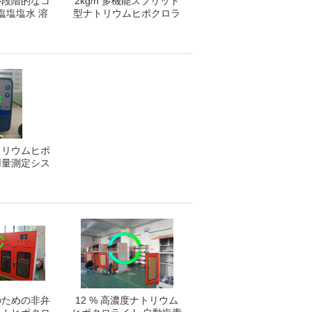
ル段階的なコ
2kg/h 多機能スプリット
塩塩塩水 溶
型ナトリウムヒポクロラ
 塩塩水 塩塩
イト発電機 双極電極
塩水 塩水 塩
 塩水 塩水 塩
 塩水 塩水 塩
 塩水 塩水 塩
 塩水 塩水 塩
 塩水 塩水 塩
 塩水 塩水 塩
水 塩水
トリウムヒポ
用量測定シス
管ポンプ
のための非弁
12 % 高濃度ナトリウム