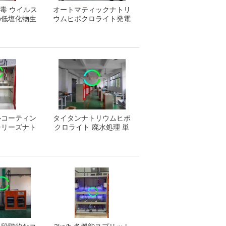
毒 ウイルス
オートマティックナトリ
の低塩化物生
ウムヒポクロライト発電
g / h
システム
ルコーティン
タイタンナトリウムヒポ
シリーズナト
クロライト 廃水処理 単
クロライト廃
品 モジュール式
処理