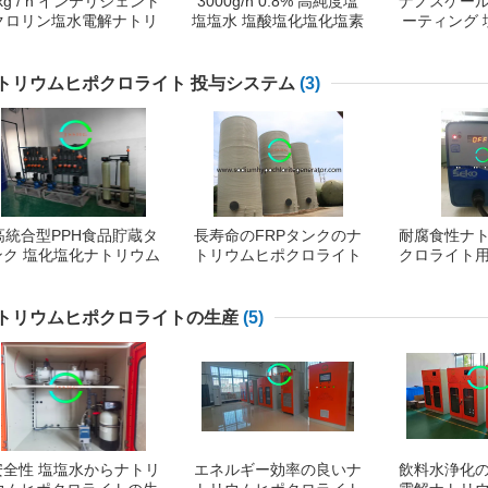
kg / h インテリジェント
3000g/h 0.8% 高純度塩
ナノスケー
クロリン塩水電解ナトリ
塩塩水 塩酸塩化塩化塩素
ーティング 
ウムヒポクロライトプラ
生成システム
解 塩塩塩水
ント
水 塩塩水 塩
水 塩水 塩水
トリウムヒポクロライト 投与システム
(3)
水 塩水 塩水
水 塩水 塩水
水 塩水 塩水
水 塩水 塩水
水 塩水 塩水
水 塩
高統合型PPH食品貯蔵タ
長寿命のFRPタンクのナ
耐腐食性ナ
ンク 塩化塩化ナトリウム
トリウムヒポクロライト
クロライト
投与部分
投与システム
テム 弁
トリウムヒポクロライトの生産
(5)
安全性 塩塩水からナトリ
エネルギー効率の良いナ
飲料水浄化