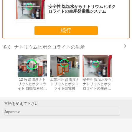
安全性 塩塩水からナトリウムヒポク
ロライトの生産発電機システム
続行
ナトリウムヒポクロライトの生産
多く
化のため
12 % 高濃度ナト
工業用弁 高濃度ナ
安全性 塩塩水から
エネルギ
解ナトリ
リウムヒポクロラ
トリウムヒポクロ
ナトリウムヒポク
良いナト
クロライ
イト 自動塩素発電
ライト発電機
ロライトの生産発
ポクロラ
生産
機
電機システム
海水電
言語を変えて下さい
Japanese