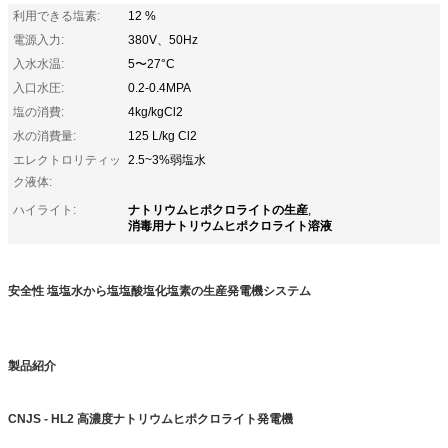
利用できる塩素:
12 %
電源入力:
380V、50Hz
入水水温:
5〜27°C
入口水圧:
0.2-0.4MPA
塩の消費:
4kg/kgCl2
水の消費量:
125 L/kg Cl2
エレクトロリティッ
2.5~3%弱塩水
ク液体:
ナトリウムヒポクロライトの生産
ハイライト:
,
消毒用ナトリウムヒポクロライト溶液
安全性 塩塩水から塩塩酸塩化塩素の生産発電機システム
製品紹介
CNJS - HL2 高濃度ナトリウムヒポクロライト発電機