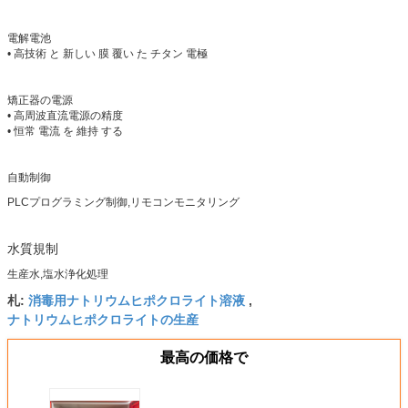
電解電池
• 高技術 と 新しい 膜 覆い た チタン 電極
矯正器の電源
• 高周波直流電源の精度
• 恒常 電流 を 維持 する
自動制御
PLCプログラミング制御,リモコンモニタリング
水質規制
生産水,塩水浄化処理
消毒用ナトリウムヒポクロライト溶液
札:
,
ナトリウムヒポクロライトの生産
最高の価格で