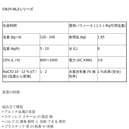
CNJY-HL2シリーズ
生産時間
運用パラメータ (コスト/Kg可用塩素)
塩素 (kg / d)
120 - 240
食用塩 (kg)
1.65
塩素 (kg/h)
5 - 10
水 (L)
8
15% (L / h)
800〜1600
電力 (AC KWh)
3.9
NaClO 10 - 12 % ((T /
1 - 2
水素含有量 (% 換
1 %未満 (安全)
d)) (塩素から変換)
気率)
装置の特徴:
組み立て構造
• アルミナ金属の支架
• ステンレス スチール の 固定 物
• バルブ の 腐食 耐性 と 信頼 できる 密封
• プラスチック 管 の 粘着 や 溶接