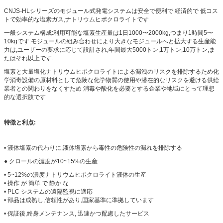
CNJS-HLシリーズのモジュール式発電システムは安全で便利で 経済的で 低コス
トで効率的な塩素ガス,ナトリウムヒポクロライトです
一般システム構成:利用可能な塩素生産量は1日1000〜2000kg,つまり1時間5〜
10kgです.モジュールの組み合わせにより大きなモジュールへと拡大する生産能
力は,ユーザーの要求に応じて設計され,年間最大5000トン,1万トン,10万トン,ま
たはそれ以上です.
塩素と大量塩化ナトリウムヒポクロライトによる漏洩のリスクを排除するため化
学消毒設備の原材料として危険な化学物質の使用や潜在的なリスクを避ける供給
業者との関わりをなくすため 消毒や酸化を必要とする企業や地域にとって理想
的な選択肢です
特徴と利点:
• 液体塩素の代わりに,液体塩素から毒性の危険性の漏れを排除する
● クロールの濃度が10~15%の生産
• 5~12%の濃度ナトリウムヒポクロライト液体の生産
• 操作 が 簡単 で 静か な
• PLC システムの遠隔監視に適応
• 部品は成熟し,信頼性があり,国家基準に準拠しています
• 保証後,終身メンテナンス, 迅速かつ配慮したサービス