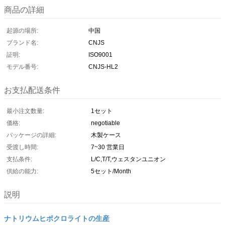
商品の詳細
起源の場所:
中国
ブランド名:
CNJS
証明:
ISO9001
モデル番号:
CNJS-HL2
お支払配送条件
最小注文数量:
1セット
価格:
negotiable
パッケージの詳細:
木製ケース
受渡し時間:
7~30 営業日
支払条件:
L/C,T/T,ウェスタンユニオン
供給の能力:
5セット/Month
説明
ナトリウムヒポクロライトの生産